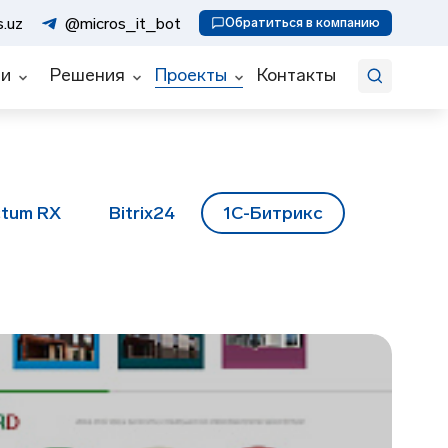
Искать
.uz
@micros_it_bot
Обратиться в компанию
ии
Решения
Проекты
Контакты
ctum RX
Bitrix24
1С-Битрикс