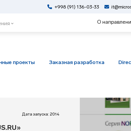
+998 (91) 136-03-33
it@micros
О направлен
ения
нные проекты
Заказная разработка
Dire
Дата запуска: 2014
US.RU»