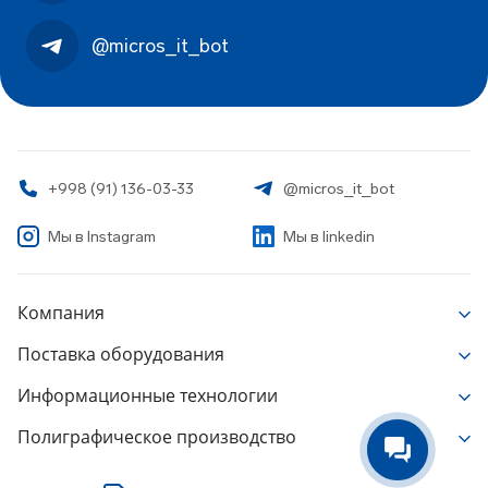
@micros_it_bot
+998 (91) 136-03-33
@micros_it_bot
Мы в
Instagram
Мы в linkedin
Компания
О Компании
Поставка оборудования
Новости
Печатное и постпечатное оборудование
Информационные технологии
Работа у нас
ИБП, батареи, электрооборудование
Корпоративные ИТ решения
Разрешительные документы
Полиграфическое производство
Весовое и измерительное оборудование
Лицензионное программное обеспечение
Партнерские сертификаты
Типография
Оборудование автоматизации и КИП
Учебный центр
Сертификаты на продукцию