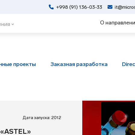
+998 (91) 136-03-33
it@micros
О направлен
ения
нные проекты
Заказная разработка
Dire
Дата запуска: 2012
 «ASTEL»