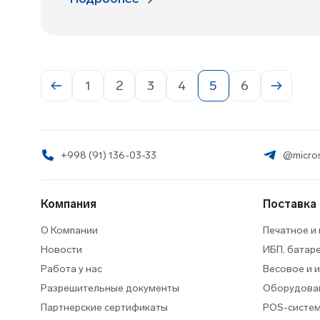
1
2
3
4
5
6
+998 (91) 136-03-33
@micros
Компания
Поставка
О Компании
Печатное и
Новости
ИБП, батар
Работа у нас
Весовое и 
Разрешительные документы
Оборудован
Партнерские сертификаты
POS-систем