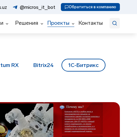
Искать
.uz
@micros_it_bot
Обратиться в компанию
ии
Решения
Проекты
Контакты
ctum RX
Bitrix24
1С-Битрикс