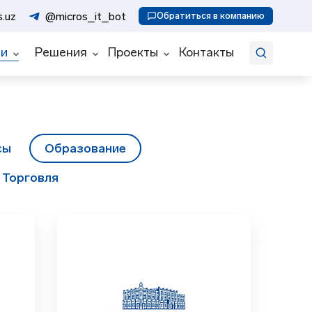
Искать
.uz
@micros_it_bot
Обратиться в компанию
ии
Решения
Проекты
Контакты
сы
Образование
Торговля