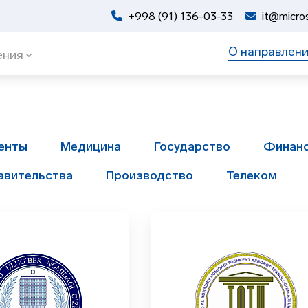
+998 (91) 136-03-33
it@micros
О направлен
ения
енты
Медицина
Государство
Финан
авительства
Производство
Телеком