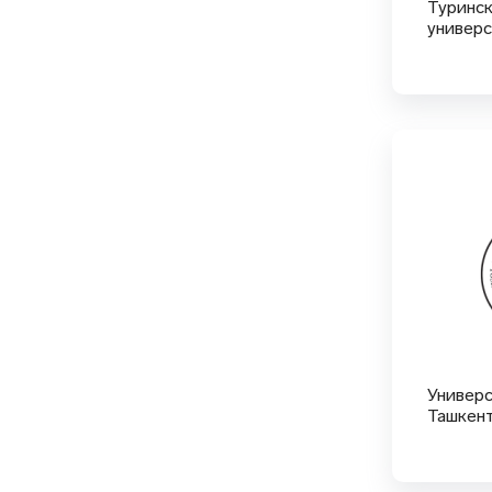
Туринск
универ
Универ
Ташкен