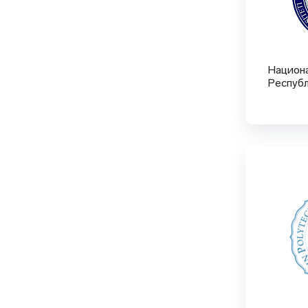
Национ
Республ