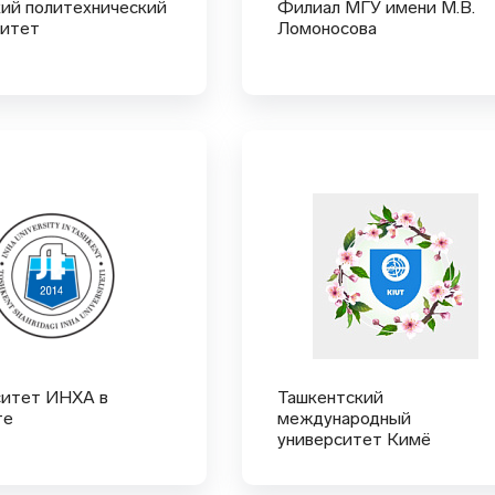
ий политехнический
Филиал МГУ имени М.В.
ситет
Ломоносова
ситет ИНХА в
Ташкентский
те
международный
университет Кимё