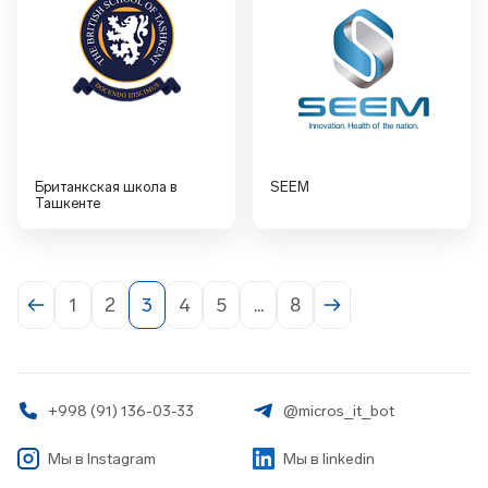
Британкская школа в
SEEM
Ташкенте
1
2
3
4
5
...
8
+998 (91) 136-03-33
@micros_it_bot
Мы в
Instagram
Мы в linkedin