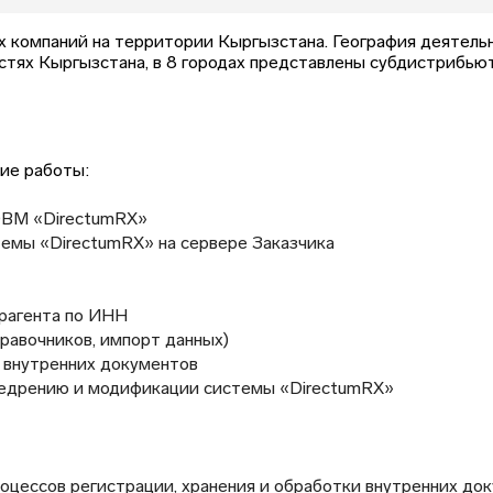
компаний на территории Кыргызстана. География деятельн
стях Кыргызстана, в 8 городах представлены субдистрибью
ие работы:
 ЭВМ «DirectumRX»
емы «DirectumRX» на сервере Заказчика
трагента по ИНН
равочников, импорт данных)
и внутренних документов
внедрению и модификации системы «DirectumRX»
цессов регистрации, хранения и обработки внутренних док