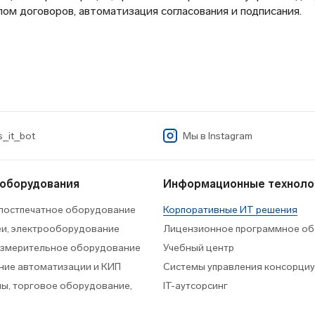
м договоров, автоматизация согласования и подписания.
_it_bot
Мы в
Instagram
 оборудования
Информационные техноло
 постпечатное оборудование
Корпоративные ИТ решения
еи, электрооборудование
Лицензионное программное об
измерительное оборудование
Учебный центр
ие автоматизации и КИП
Системы управления консорци
ы, торговое оборудование,
IT-аутсорсинг
а