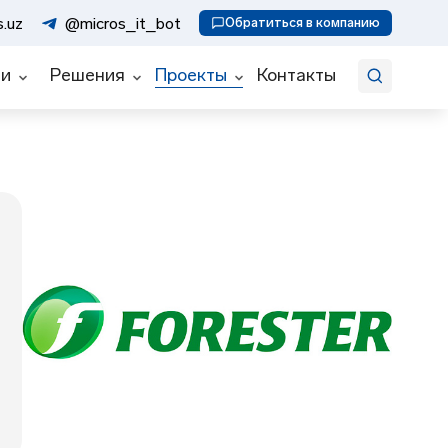
Искать
.uz
@micros_it_bot
Обратиться в компанию
ии
Решения
Проекты
Контакты