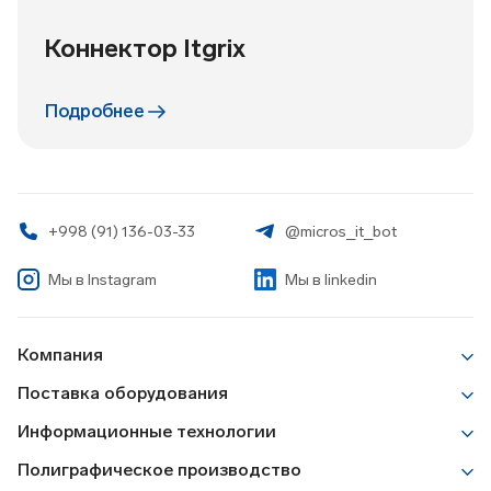
Коннектор Itgrix
Подробнее
+998 (91) 136-03-33
@micros_it_bot
Мы в
Instagram
Мы в linkedin
Компания
О Компании
Поставка оборудования
Новости
Печатное и постпечатное оборудование
Информационные технологии
Работа у нас
ИБП, батареи, электрооборудование
Корпоративные ИТ решения
Разрешительные документы
Полиграфическое производство
Весовое и измерительное оборудование
Лицензионное программное обеспечение