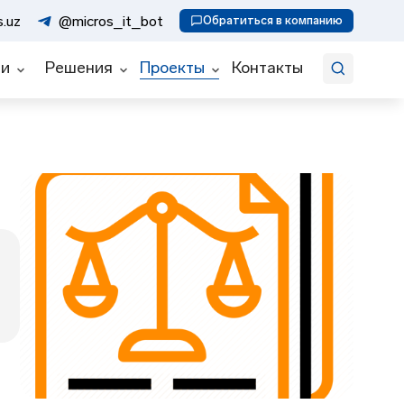
Искать
.uz
@micros_it_bot
Обратиться в компанию
ии
Решения
Проекты
Контакты