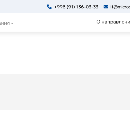
+998 (91) 136-03-33
it@micros
О направлен
ения