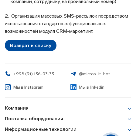
компании, сотруднику, на произвольный номер)
2. Организация массовых SMS-рассылок посредством
использования стандартных функциональных
возможностей модуля CRM-маркетинг.
Возврат к списку
+998 (91) 136-03-33
@micros_it_bot
Мы в
Instagram
Мы в linkedin
Компания
О Компании
Поставка оборудования
Новости
Печатное и постпечатное оборудование
Информационные технологии
Работа у нас
ИБП, батареи, электрооборудование
Корпоративные ИТ решения